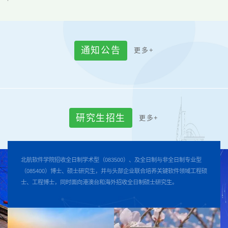
通
知
公
告
更
多
+
研
究
生
招
生
更
多
+
北航软件学院招收全日制学术型（083500）、及全日制与非全日制专业型
（085400）博士、硕士研究生，并与头部企业联合培养关键软件领域工程硕
士、工程博士，同时面向港澳台和海外招收全日制硕士研究生。