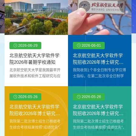
2026-06-29
2026-06-01
北京航空航天大学软件学
北京航空航天大学软件学
院2026年暑期学校通知
院招收2026年博士研究生
拟录取结果2(...
北京航空航天大学是我国最早开
我院收到1个非全日制专业学位博
展软件技术和软件工程研究与应
士指标，在第二批次非全日制学
用的高校之一。北航软件学院成
习方式博士拟录取结果的基础
立于2002年，入选首批37所国家
上，补录1人。公示期为2026年6
示范性软件学院，首批33所国家
月1日至2026年6月12日。公示期
2026-05-26
2026-05-26
特色化示范性软件学院，首批软
间，如对公示内容有异议，请与
件工程国家一级本科专业建设
我院联系，联系电话：010-
北京航空航天大学软件学
北京航空航天大学软件学
点，是北航软件工程学科的重要
82339380。电子邮箱：
院招收2026年博士研究生
院招收2026年博士研究生
支撑力量。北航软件工程学科是
softzhaosheng@buaa.edu.cn。
拟录取结果(第...
拟录取结果(第...
我院第二批次博士招生已根据考
我院第二批次博士招生已根据考
全国A+学科，入选全国“双一流学
表1 拟录取结果序号姓名加密身
生综合考核结果按照“成绩优先”、
生综合考核结果按照“成绩优先”、
科”建设名单。学院聚焦国家软件
份证号加密是否拟录取拟录取专
“双向选择”的原则组织完成师生双
“双向选择”的原则组织完成师生双