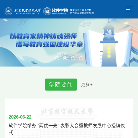
学
院
要
闻
更
多
+
2026-06-22
软件学院举办 “两优一先” 表彰大会暨教师发展中心授牌仪
式