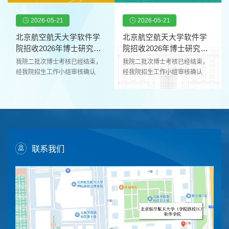
主战场，确立以智能软件工程、
业代码拟录取专业名称拟录取学
选工作。考生按要求通过中国研
选工作。考生按要求通过中国研
安全关键软件与工程、先进工业
习方式拟录取类别备注拟录取导
究生招生信息网（网址
究生招生信息网（网址
2026-05-21
2026-05-21
软件方法与环境为代表性方向探
师1梁*成440*4414是085405软
http://yz.chsi.com.cn）完成系统
http://yz.chsi.com.cn）完成系统
索...
件工程非全日制定向杨任
报名、支付报名考试费并提交了
报名、支付报名考试费并提交了
北京航空航天大学软件学
北京航空航天大学软件学
系统生成的报名信息表。经我院
系统生成的报名信息表。经我院
院招收2026年博士研究生
院招收2026年博士研究生
招生工作小组审核确认后，现将
招生工作小组审核确认后，现将
综合考核结果(...
综合考核结果(...
我院二批次博士考核已经结束，
我院二批次博士考核已经结束，
该批次拟录取结果予以公示（详
该批次拟录取结果予以公示（详
经我院招生工作小组审核确认
经我院招生工作小组审核确认
见下表），公示期为2026年5月
见下表），公示期为2026年5月
后，现将该批次考核结果予以公
后，现将该批次考核结果予以公
26日至2026年6月8日。公示期
26日至2026年6月8日。公示期
示（详见下表），公示期为2026
示（详见下表），公示期为2026
间，如对公示内容有异议，请与
间，如对公示内容有异议，请与
年5月21日至2026年6月3日。公
年5月21日至2026年6月3日。公
我院联系，联系电话：010-
我院联系，联系电话：010-
示期间，如对公示内容有异议，
示期间，如对公示内容有异议，
82339380...
82339380...
请与我院联系，联系电话：010-
请与我院联系，联系电话：010-
82339380。电子邮箱：
82339380。电子邮箱：
softzhaosheng@buaa.edu.cn。
softzhaosheng@buaa.edu.cn。
联系我们
特别提示：学院将在各导师招生
特别提示：学院将在各导师招生
指标确认后，第一时间予以公
指标确认后，第一时间予以公
示，并根据考生综合考核结果按
示，并根据考生综合考核结果按
照“成绩优先”、“双向选择”的原则
照“成绩优先”、“双向选择”的原则
组织师生双选。公示拟录取名
组织师生双选。公示拟录取名
单。 ...
单。 ...