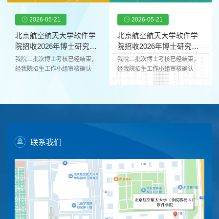
主战场，确立以智能软件工程、
业代码拟录取专业名称拟录取学
选工作。考生按要求通过中国研
选工作。考生按要求通过中国研
安全关键软件与工程、先进工业
习方式拟录取类别备注拟录取导
究生招生信息网（网址
究生招生信息网（网址
2026-05-21
2026-05-21
软件方法与环境为代表性方向探
师1梁*成440*4414是085405软
http://yz.chsi.com.cn）完成系统
http://yz.chsi.com.cn）完成系统
索...
件工程非全日制定向杨任
报名、支付报名考试费并提交了
报名、支付报名考试费并提交了
北京航空航天大学软件学
北京航空航天大学软件学
系统生成的报名信息表。经我院
系统生成的报名信息表。经我院
院招收2026年博士研究生
院招收2026年博士研究生
招生工作小组审核确认后，现将
招生工作小组审核确认后，现将
综合考核结果(...
综合考核结果(...
我院二批次博士考核已经结束，
我院二批次博士考核已经结束，
该批次拟录取结果予以公示（详
该批次拟录取结果予以公示（详
经我院招生工作小组审核确认
经我院招生工作小组审核确认
见下表），公示期为2026年5月
见下表），公示期为2026年5月
后，现将该批次考核结果予以公
后，现将该批次考核结果予以公
26日至2026年6月8日。公示期
26日至2026年6月8日。公示期
示（详见下表），公示期为2026
示（详见下表），公示期为2026
间，如对公示内容有异议，请与
间，如对公示内容有异议，请与
年5月21日至2026年6月3日。公
年5月21日至2026年6月3日。公
我院联系，联系电话：010-
我院联系，联系电话：010-
示期间，如对公示内容有异议，
示期间，如对公示内容有异议，
82339380...
82339380...
请与我院联系，联系电话：010-
请与我院联系，联系电话：010-
82339380。电子邮箱：
82339380。电子邮箱：
softzhaosheng@buaa.edu.cn。
softzhaosheng@buaa.edu.cn。
联系我们
特别提示：学院将在各导师招生
特别提示：学院将在各导师招生
指标确认后，第一时间予以公
指标确认后，第一时间予以公
示，并根据考生综合考核结果按
示，并根据考生综合考核结果按
照“成绩优先”、“双向选择”的原则
照“成绩优先”、“双向选择”的原则
组织师生双选。公示拟录取名
组织师生双选。公示拟录取名
单。 ...
单。 ...