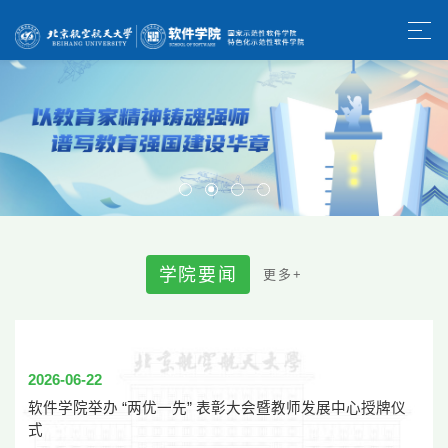
学
院
要
闻
更
多
+
2026-06-22
软件学院举办 “两优一先” 表彰大会暨教师发展中心授牌仪
式