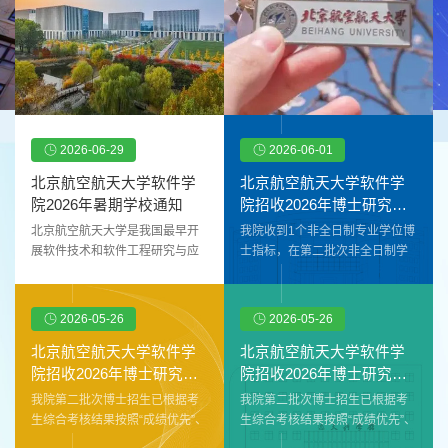
2026-06-29
2026-06-01
北京航空航天大学软件学
北京航空航天大学软件学
院2026年暑期学校通知
院招收2026年博士研究生
拟录取结果2(...
北京航空航天大学是我国最早开
我院收到1个非全日制专业学位博
展软件技术和软件工程研究与应
士指标，在第二批次非全日制学
用的高校之一。北航软件学院成
习方式博士拟录取结果的基础
立于2002年，入选首批37所国家
上，补录1人。公示期为2026年6
示范性软件学院，首批33所国家
月1日至2026年6月12日。公示期
2026-05-26
2026-05-26
特色化示范性软件学院，首批软
间，如对公示内容有异议，请与
件工程国家一级本科专业建设
我院联系，联系电话：010-
北京航空航天大学软件学
北京航空航天大学软件学
点，是北航软件工程学科的重要
82339380。电子邮箱：
院招收2026年博士研究生
院招收2026年博士研究生
支撑力量。北航软件工程学科是
softzhaosheng@buaa.edu.cn。
拟录取结果(第...
拟录取结果(第...
我院第二批次博士招生已根据考
我院第二批次博士招生已根据考
全国A+学科，入选全国“双一流学
表1 拟录取结果序号姓名加密身
生综合考核结果按照“成绩优先”、
生综合考核结果按照“成绩优先”、
科”建设名单。学院聚焦国家软件
份证号加密是否拟录取拟录取专
“双向选择”的原则组织完成师生双
“双向选择”的原则组织完成师生双