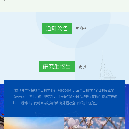
通
知
公
告
更
多
+
研
究
生
招
生
更
多
+
北航软件学院招收全日制学术型（083500）、及全日制与非全日制专业型
（085400）博士、硕士研究生，并与头部企业联合培养关键软件领域工程硕
士、工程博士，同时面向港澳台和海外招收全日制硕士研究生。