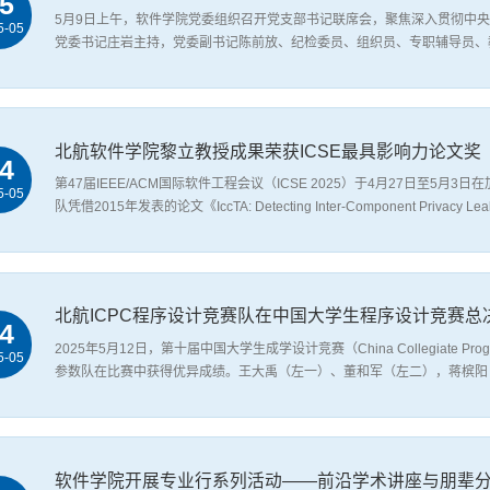
5
5月9日上午，软件学院党委组织召开党支部书记联席会，聚焦深入贯彻中
5-05
党委书记庄岩主持，党委副书记陈前放、纪检委员、组织员、专职辅导员、
于深入贯彻中央八项规定精神学习教育及党员发展工作的情况汇报。各支部
报，总体进展...
北航软件学院黎立教授成果荣获ICSE最具影响力论文奖
4
第47届IEEE/ACM国际软件工程会议（ICSE 2025）于4月27日至
5-05
队凭借2015年发表的论文《IccTA: Detecting Inter-Component Priv
文在软件工程领域十年来持续的深远影响，也是首篇大陆学者作为一作主导的
用于检测Androi...
北航ICPC程序设计竞赛队在中国大学生程序设计竞赛总
4
2025年5月12日，第十届中国大学生成学设计竞赛（China Collegiate Pr
5-05
参数队在比赛中获得优异成绩。王大禹（左一）、董和军（左二），蒋槟阳
表学校参赛（宋友老师担任主教练，闵家旭担任助理教练），参赛队斩获金
北京大学、清华大...
软件学院开展专业行系列活动——前沿学术讲座与朋辈