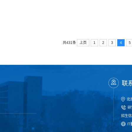
报，并进行了深入交流。座谈会上，胡春明代表学院向赵长禄书记介绍了软
养体系以及一体...
第十二届开源操作系统年度技术会议在北航圆满举办
4
近日，第十二届开源操作系统年度技术会议（OS2ATC） 2025在北京
5-04
上页
1
2
3
4
5
共431条
办，软件学院组织筹备，由北航软件学院院长胡春明教授与睿赛德科技总经
及学生参与。会议伊始，胡春明教授回顾了OS2ATC十二年的发展历程，强
用。他特别提到...
联
北
研
招生信箱
I
T