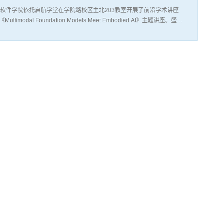
软件学院依托启航学堂在学院路校区主北203教室开展了前沿学术讲座
 Foundation Models Meet Embodied AI》主题讲座。盛律
详细介绍了多模态大模型在三维视觉领域取得的成果，阐释了利用多模
简称“大赛”）是中国研究生创新实践系列大赛主题赛事之一，是面向研究
，以夯实基础软件生态和人才培养为目标，围绕操作系统关键技术和生
型、复合型、应用型高端人才，为操作系统生态健康发展提供人才支
至27日，北航贵州招生组组长庄岩、副组长陈前放带队前往贵州省开展
黄瑞勇教授受邀全程参加。招生组赴贵阳市观山湖区第一中学、开阳县