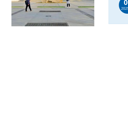
0
202
0
202
0
202