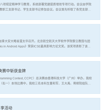
央八项规定精神学习教育，系统部署党建提质增效专项行动。会议由学院
教职工支部书记、学生支部书记参加会议。会议首先听取了各党支部关
结合实际情况，从理论学习、实践活动、作风建设等方面进行了详细汇
5月3日在加拿大安大略省渥太华召开。北京航空航天大学软件学院黎立教授与团
acy Leaks in Android Apps》荣获ICSE最具影响力论文奖。该奖项表彰了该论
论文获得该奖项。该论文提出了一种名为IccTA的静态污点分析工具，
决赛中斩获金牌
ogramming Contest, CCPC）总决赛由香港科技大学（广州）举办，我校
（右一）本场比赛中，我校三名本科生董和军、王大禹、蒋槟阳组队代
牌。参赛队获奖获奖队员领奖本场的CCPC区域赛总决赛共有来自包括
分享活动