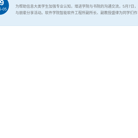
9
为帮助信息大类学生加强专业认知，增进学院与书院的沟通交流，5月7日，
5-05
与朋辈分享活动。软件学院智能软件工程所副所长、副教授盛律为同学们作《Multimodal
从具身智能的基本概念和核心任务切入，从数据、表征、学习和评估四方面
态大模型建立...
第二届中国研究生操作系统开源创新大赛邀请函
7
各研究生培养单位、各位研究生：中国研究生操作系统开源创新大赛（以下
5-05
生和本科生的全国性、公益性开源创新赛，大赛坚持以国家战略需求为导向
态建设，激发研究生创新意识，提高研究生创新和实践能力，着力培养创新
撑。大赛由...
北航贵州招生组赴黔开展招生宣传活动
2
为进一步加强与贵州省重点中学的深度合作，提升我校生源质量，4月23日
5-05
招生宣传活动，北航校友总会副秘书长、《瑞路中国大学百强》榜单出品人