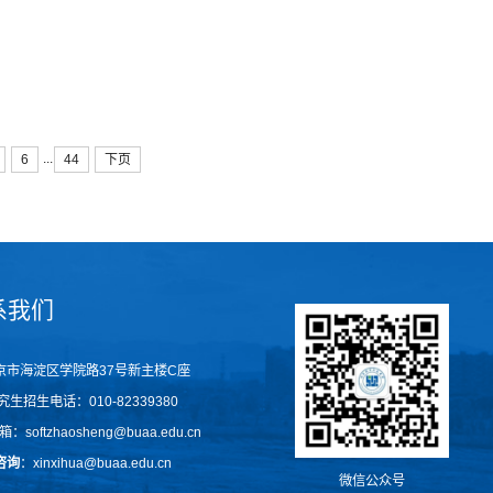
件学院的基本情况和发展历程，汇报了学院在党建与思政工作、人才培
航空航天大学新主楼会议中心盛大开幕。本届技术峰会由北京航空航天大学主
...
6
44
下页
理熊谱翔共同主持，吸引了来自学术界、产业界的广大开发者、工程师
调其在推动操作系统领域“产-学-研”协同、促进跨学科交流中的核心作
系我们
京市海淀区学院路37号新主楼C座
究生招生电话
：
010-82339380
：softzhaosheng@buaa.edu.cn
咨询
：xinxihua@buaa.edu.cn
微信公众号