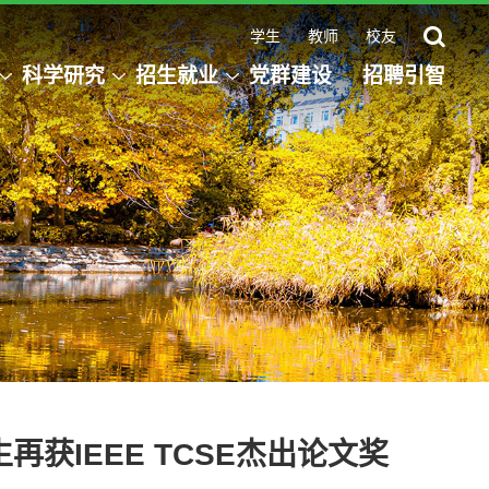
学生
教师
校友
科学研究
招生就业
党群建设
招聘引智
获IEEE TCSE杰出论文奖