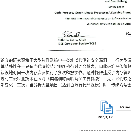
奖论文的研究聚焦于大型软件系统中一类难以检测的安全漏洞——行为型
其特殊性在于只有当代码按特定顺序执行时才会触发，因此极难被传统静态分析
序错误地对同一块内存资源执行了多次释放操作。这种操作违反了内存管
。现有主流检测技术在应对此类漏洞时面临两个主要挑战：首先，它们缺
周期变化；其次，当分析大型项目（达到百万行代码规模）时，传统方法