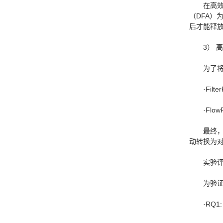
在高效
（DFA
后才能释
3） 
为了
·Fi
·Fl
最终
动转换为
实验
为验
·RQ1