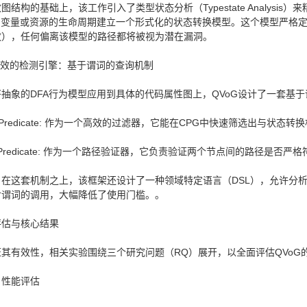
图结构的基础上，该工作引入了类型状态分析（Typestate Analys
）为变量或资源的生命周期建立一个形式化的状态转换模型。这个模型严格
放），任何偏离该模型的路径都将被视为潜在漏洞。
高效的检测引擎：基于谓词的查询机制
将抽象的DFA行为模型应用到具体的代码属性图上，QVoG设计了一套基
lterPredicate: 作为一个高效的过滤器，它能在CPG中快速筛选出与状态转换
owPredicate: 作为一个路径验证器，它负责验证两个节点间的路径是否
，在这套机制之上，该框架还设计了一种领域特定语言（DSL），允许分
对谓词的调用，大幅降低了使用门槛。。
评估与核心结果
证其有效性，相关实验围绕三个研究问题（RQ）展开，以全面评估QVoG
: 性能评估