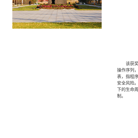
该获
操作序列，
表，指程
安全风险
下的生命
制。