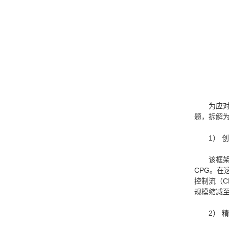
为应对
题，拆解
1） 
该框架
CPG。在
控制流（C
规模缩减
2） 