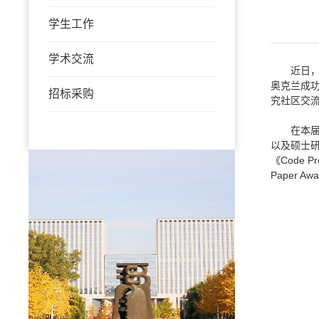
学生工作
学术交流
近日，第
奥克兰成功
招标采购
究社区交
在本
以及硕士研
《Code Pro
Paper