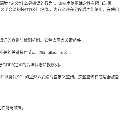
is）来精确地定义“什么是错误的行为”。该技术使用确定性有限自动机
定义了合法的操作序列（例如，内存必须在分配后才能使用，在使用
于谓词的查询与检测机制。它包含两大关键组件：
相关的关键操作节点（如malloc, free）。
严格符合DFA定义的合法状态转换序列。
析师以类似SQL的直观方式编写自定义查询。这些查询在底层会被自
的性能与效果。