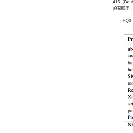
415（Do
的召回率 
·RQ