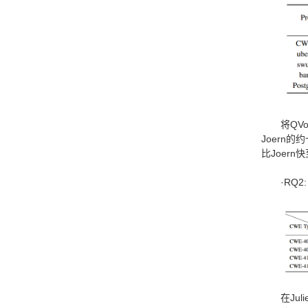
将QV
Joern
比Joer
·RQ
在Ju