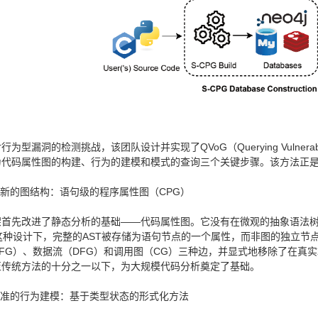
行为型漏洞的检测挑战，该团队设计并实现了QVoG（Querying Vulnerab
为代码属性图的构建、行为的建模和模式的查询三个关键步骤。该方法正
创新的图结构：语句级的程序属性图（CPG）
首先改进了静态分析的基础——代码属性图。它没有在微观的抽象语法树（A
这种设计下，完整的AST被存储为语句节点的一个属性，而非图的独立节
FG）、数据流（DFG）和调用图（CG）三种边，并显式地移除了在真
至传统方法的十分之一以下，为大规模代码分析奠定了基础。
精准的行为建模：基于类型状态的形式化方法