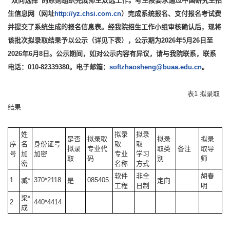
“双向选择”的原则组织完成师生双选工作。考生按要求通过中国研究生招
生信息网（网址
http://yz.chsi.com.cn
）完成系统报名、支付报名考试费
并提交了系统生成的报名信息表。经我院招生工作小组审核确认后，现将
该批次拟录取结果予以公示（详见下表），公示期为2026年5月26日至
2026年6月8日。公示期间，如对公示内容有异议，请与我院联系，联系
电话：010-82339380。电子邮箱：
softzhaosheng@buaa.edu.cn
。
表1 拟录取
结果
姓
拟录
拟录
是否
拟录取
拟录
拟录
序
名
身份证号
取
取
拟录
专业代
取类
备注
取导
号
加
加密
专业
学习
取
码
别
师
密
名称
方式
软件
非全
胡春
1
370*2118
085405
臧*
是
定向
工程
日制
明
梁*
2
440*4414
成