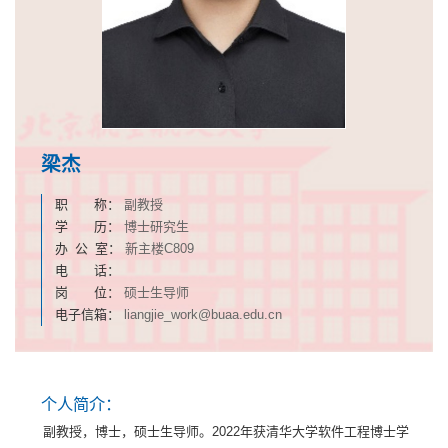
梁杰
职 称：
副教授
学 历：
博士研究生
办 公 室：
新主楼C809
电 话：
岗 位：
硕士生导师
电子信箱：
liangjie_work@buaa.edu.cn
个人简介：
副教授，博士，硕士生导师。2022年获清华大学软件工程博士学