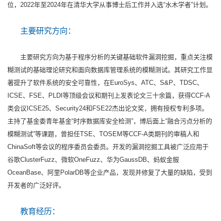
位，2022年至2024年在清华大学从事博士后工作并入选“水木学者”计划。
主要研究方向：
主要研究方向为基于程序分析的关键基础软件漏洞挖掘，重点关注模
糊测试的基础理论研究和面向数据库管理系统的模糊测试。其研究工作显
著提升了软件系统的安全可靠性，在EuroSys、ATC、S&P、TDSC、
ICSE、FSE、PLDI等顶级会议和期刊上发表论文三十余篇，获得CCF-A
类会议ICSE25、Security24和FSE22杰出论文奖，拥有授权专利多项。
主持了基金委青年基金“时序数据库安全检测”，博后面上“融合污点分析的
模糊测试”等课题，曾担任TSE、TOSEM等CCF-A类期刊的审稿人和
ChinaSoft等会议的程序委员会委员。开发的漏洞挖掘工具被广泛应用于
谷歌ClusterFuzz、微软OneFuzz、华为GaussDB、蚂蚁金服
OceanBase、阿里PolarDB等企业产品，发现并修复了大量的缺陷，受到
开发者的广泛好评。
教育经历：