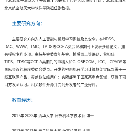
至2025年于清华大学开展博士后研究工作并入选“博新计划”，2025年加入
北京航空航天大学软件学院担任副教授。
主要研究方向：
主要研究方向为人工智能与机器学习系统及其安全。在NDSS、
DAC、WWW、TMC、TPDS等CCF-A类会议和期刊上发表多篇论文，拥
有授权专利多项。主持基金委青年基金、博后面上等课题，曾担任
TIFS、TDSC等CCF-A类期刊的审稿人和GLOBECOM、ICC、ICPADS等
国际会议的程序委员会委员。开发的密态机器学习计算框架实际部署于一
线互联网产品，覆盖数亿级用户；实际部署于国家某重点领域，获得了项
目方发函认可。相关软件开源并受到开发者的广泛好评。
教育经历：
2017年-2022年 清华大学 计算机科学技术系 博士
2013年-2017年 电子科技大学 计算机学院 本科