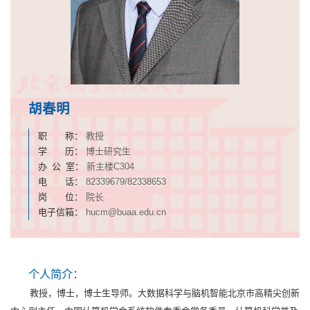
胡春明
职 称：
教授
学 历：
博士研究生
办 公 室：
新主楼C304
电 话：
82339679/82338653
岗 位：
院长
电子信箱：
hucm@buaa.edu.cn
个人简介：
教授，博士，博士生导师。大数据科学与脑机智能北京市高精尖创新