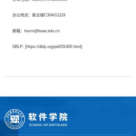
办公地点：新主楼C304/G1119
邮箱：hucm@buaa.edu.cn
DBLP: [https://dblp.org/pid/03/405.html]