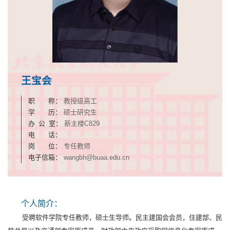
王宝会
职 称：
教授级高工
学 历：
硕士研究生
办 公 室：
新主楼C829
电 话：
岗 位：
专任教师
电子信箱：
wangbh@buaa.edu.cn
个人简介：
受聘软件学院专任教师，硕士生导师。民主建国会会员，住建部、民