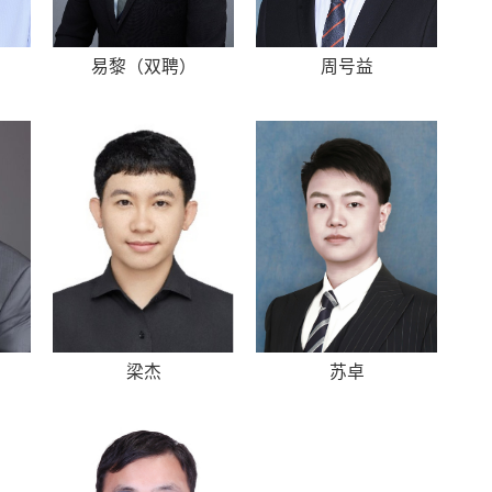
易黎（双聘）
周号益
梁杰
苏卓