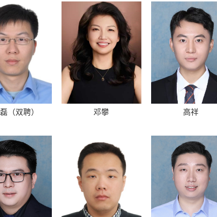
文磊（双聘）
邓攀
高祥