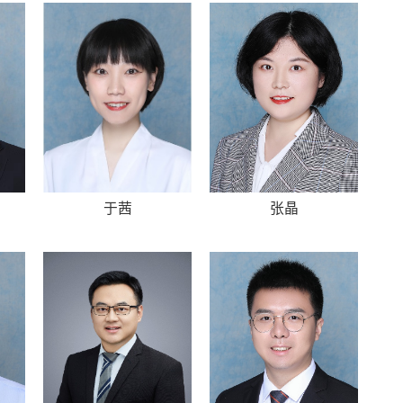
于茜
张晶