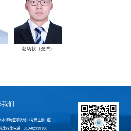
）
彭功状（双聘）
系我们
京市海淀区学院路37号新主楼C座
究生招生电话
：
010-82339380