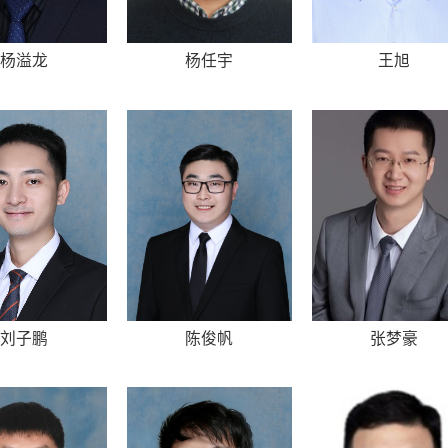
杨溢龙
杨任宇
王旭
刘子鹏
陈俊帆
张梦豪