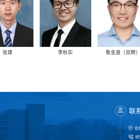
张建
李秋实
鲁金直（双聘
联
北
研