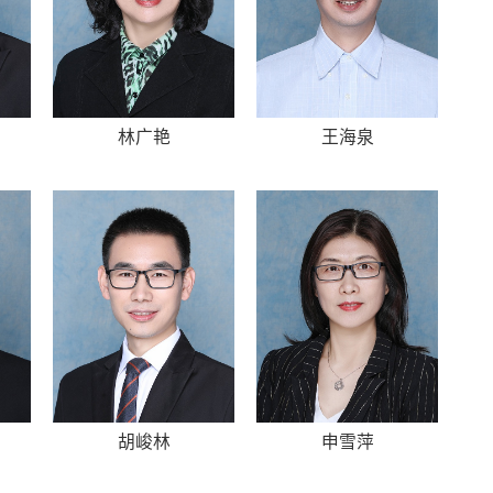
林广艳
王海泉
胡峻林
申雪萍