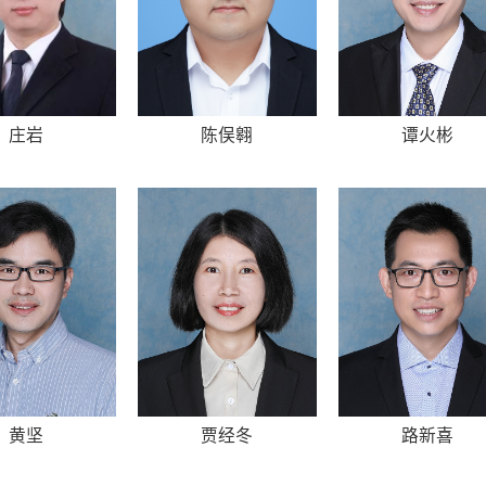
庄岩
陈俣翱
谭火彬
黄坚
贾经冬
路新喜