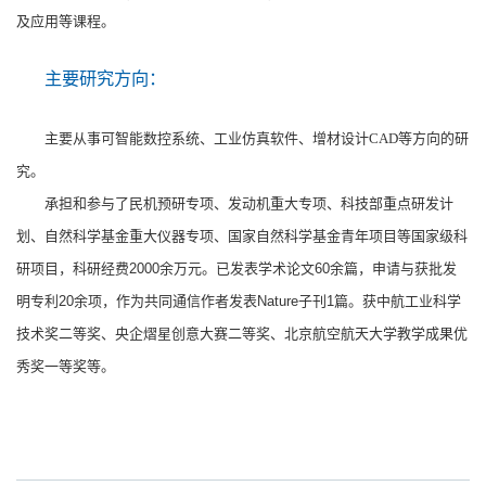
及应用等课程。
主要研究方向：
主要从事可智能数控系统、工业仿真软件、增材设计CAD等方向的研
究。
承担和参与了民机预研专项、发动机重大专项、科技部重点研发计
划、自然科学基金重大仪器专项、国家自然科学基金青年项目等国家级科
研项目，科研经费
2000
余万元。已发表学术论文
60
余篇，申请与获批发
明专利
20
余项，作为共同通信作者发表
Nature
子刊
1
篇。获中航工业科学
技术奖二等奖、央企熠星创意大赛二等奖、北京航空航天大学教学成果优
秀奖一等奖等。