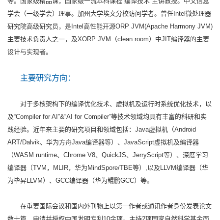
等。国家级精品课，国家级一流本科课程“编译技术”主讲教授。中文信息
学会（一级学会）理事。加州大学埃文分校访问学者。曾任Intel微处理器
研究院高级研究员，是Intel高性能开源ORP JVM(Apache Harmony JVM)
主要技术负责人之一，及XORP JVM（clean room）中JIT编译器的主要
设计与实现者。
主要研究方向：
对于多核架构下的编译优化技术、虚拟机及运行时系统优化技术，以
及“Compiler for AI”&“AI for Compiler”等技术领域均具有丰富的科研和实
践经验。近年来主要的研究项目和领域包括：Java虚拟机（Android
ART/Dalvik、华为方舟Java编译器等）、JavaScript虚拟机及编译器
（WASM runtime、Chrome V8、QuickJS、JerryScript等）、深度学习
编译器（TVM，MLIR，华为MindSpore/TBE等）,以及LLVM编译器（华
为毕昇LLVM）、GCC编译器（华为鲲鹏GCC）等。
在重要国际会议和国内外刊物上以第一作者或通讯作者身份发表论文
数十篇，申请并授权中国发明专利10余项。主持2项国家自然科学基金面