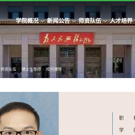
学院概况
新闻公告
师资队伍
人才培养
-
-
师资队伍
博士生导师
校内博导
职 
学 