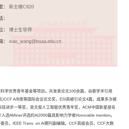
 室：
新主楼C820
话：
位：
博士生导师
箱：
xiao_wang@buaa.edu.cn
学优秀青年基金等项目。共发表论文100余篇，谷歌学术引用
名)CCF A/B类等国际会议论文奖，ESI高被引论文4篇，成果多次被
会科技进步一等奖，吴文俊人工智能优秀青年奖，ACM中国新星提名
AMiner评选的AI2000最具影响力学者Honorable mention。
IEEE Trans. on AI期刊副编辑。CCF高级会员，CCF大数